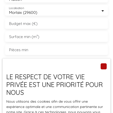
Localisation
Morlaix (29600)
Budget max (€)
Surface min (m²)
Pièces min
J'accepte le traitement de mes données
personnelles conformément au RGPD. Si vous ne
souhaitez pas faire l'objet de prospection
LE RESPECT DE VOTRE VIE
commerciale par voie téléphonique, vous pouvez
PRIVÉE EST UNE PRIORITÉ POUR
vous inscrire gratuitement sur la liste d'opposition
NOUS
au démarchage téléphonique, prévu par l'article
L223-1 du code de la consommation, sur le site
Nous utilisons des cookies afin de vous offrir une
Internet www.bloctel.gouv.fr ou par courrier
expérience optimale et une communication pertinente sur
adressé à :
notre site. Grace à ces technologies, nous pouvons vous