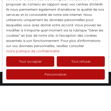
proposer du contenu en rapport avec vos centres d'intérêt.
Société Worldline, Service Bloctel, CS 61311, 41013
Ils nous permettent également d'améliorer la qualité de nos
BLOIS CEDEX.
services et la convivialité de notre site internet. Nous
utiliserons uniquement les données personnelles pour
Pour en savoir plus sur le traitement de vos
lesquelles vous avez donné votre accord. Vous pouvez les
modifier à n'importe quel moment via la rubrique ″Gérer les
données personnelles, veuillez consulter notre
cookies″ en bas de notre site, à l'exception des cookies
politique de confidentialité
.
essentiels à son fonctionnement. Pour plus d'informations
sur vos données personnelles, veuillez consulter
notre politique de confidentialité
.
Recevoir des annonces
Tout accepter
Tout refuser
Personnaliser
Je recherche un bien
Vente appartement Besançon (25000)
Vente appartement Saint-François (97118)