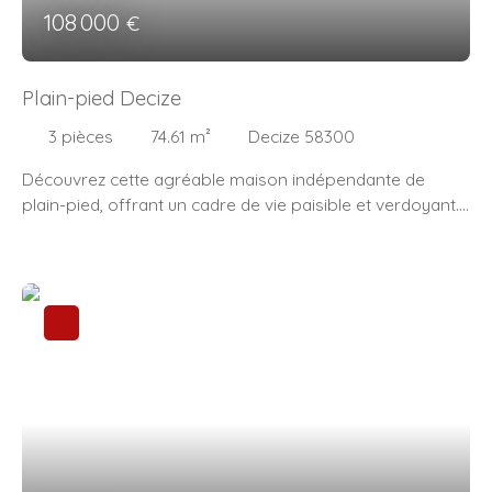
108 000
€
Plain-pied Decize
3
pièces
74.61
m²
Decize 58300
Découvrez cette agréable maison indépendante de
plain-pied, offrant un cadre de vie paisible et verdoyant.
Elle se compose d'une entrée ouvrant sur une cuisine
aménagée en chêne, équipée d'un four et d'une plaque
de cuisson, d'une arrière-cuisine pratique, d'un salon
lumineux, de deux chambres, dont une spacieuse, d'une
salle d'eau et d'un WC indépendant. Vous bénéficierez
également d'un grenier non aménageable, d'une
dépendance, ainsi que d'un garage attenant avec grenier
et un abri de jardin. À l'extérieur, vous profiterez d'un
terrain clos de 1127m², idéal pour les amoureux de nature
et de tranquillité. Les + : Maison entièrement de plain-
pied. Cuisine équipée avec électroménager neuf.