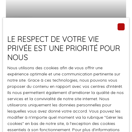
vous détendre dans un environnement calme. Vous avez
envie d'en savoir plus sur cette maison à vendre ? Prenez
contact avec Damien Martin votre conseiller immobilier
Vendu
chez Casadici au 0616174193. Les informations sur les
risques auxquels ce bien est exposé sont disponibles sur
LE RESPECT DE VOTRE VIE
le site Géorisques : www. georisques. gouv. fr
Maison au coeur de Decize
PRIVÉE EST UNE PRIORITÉ POUR
3
pièces
96.52
m²
Decize 58300
NOUS
Laissez-vous séduire par cette maison entièrement
Nous utilisons des cookies afin de vous offrir une
rénovée en 2017. Nichée entre le canal du Nivernais et la
expérience optimale et une communication pertinente sur
Loire, cette ville médiévale regorge de charme et
notre site. Grace à ces technologies, nous pouvons vous
d'histoires captivantes. Vous apprécierez la douceur de
proposer du contenu en rapport avec vos centres d'intérêt.
vivre de Decize, ainsi que les nombreuses activités
Ils nous permettent également d'améliorer la qualité de nos
services et la convivialité de notre site internet. Nous
culturelles et sportives qu'elle propose. Avec ses
Vendu
utiliserons uniquement les données personnelles pour
paysages et ses nombreux sentiers de randonnée,
lesquelles vous avez donné votre accord. Vous pouvez les
Decize est un véritable havre de paix pour les amoureux
modifier à n'importe quel moment via la rubrique ″Gérer les
de la nature. Les matériaux de qualité utilisés lors de la
cookies″ en bas de notre site, à l'exception des cookies
rénovation confèrent à cette maison un cachet unique.
essentiels à son fonctionnement. Pour plus d'informations