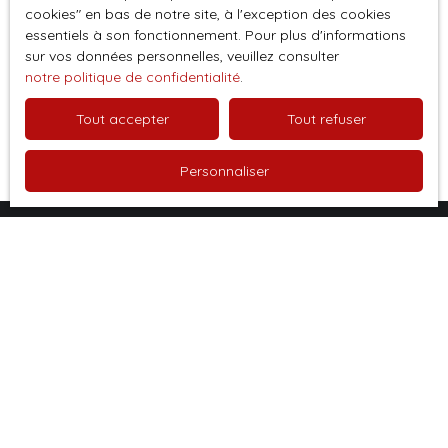
Pour en savoir plus sur le traitement de vos
cookies″ en bas de notre site, à l'exception des cookies
données personnelles, veuillez consulter notre
essentiels à son fonctionnement. Pour plus d'informations
politique de confidentialité
.
sur vos données personnelles, veuillez consulter
notre politique de confidentialité
.
Recevoir des annonces
Tout accepter
Tout refuser
Personnaliser
Je recherche un bien
Vente appartement Besançon (25000)
Vente appartement Saint-François (97118)
Vente appartement Mandelieu-la-Napoule (06210)
Vente maison Decize (58300)
Vente terrain Saint-Savin (33920)