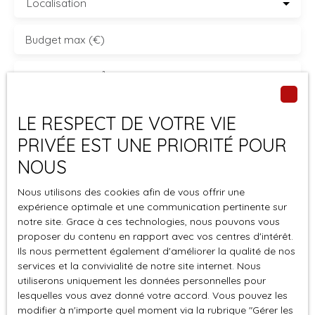
Localisation
Budget max (€)
Surface min (m²)
J'accepte le traitement de mes données
LE RESPECT DE VOTRE VIE
personnelles conformément au RGPD. Si vous ne
PRIVÉE EST UNE PRIORITÉ POUR
souhaitez pas faire l'objet de prospection
commerciale par voie téléphonique, vous pouvez
NOUS
vous inscrire gratuitement sur la liste d'opposition
Nous utilisons des cookies afin de vous offrir une
au démarchage téléphonique, prévu par l'article
expérience optimale et une communication pertinente sur
L223-1 du code de la consommation, sur le site
notre site. Grace à ces technologies, nous pouvons vous
Internet www.bloctel.gouv.fr ou par courrier
proposer du contenu en rapport avec vos centres d'intérêt.
adressé à :
Ils nous permettent également d'améliorer la qualité de nos
services et la convivialité de notre site internet. Nous
Société Worldline, Service Bloctel, CS 61311, 41013
utiliserons uniquement les données personnelles pour
BLOIS CEDEX.
lesquelles vous avez donné votre accord. Vous pouvez les
modifier à n'importe quel moment via la rubrique ″Gérer les