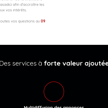
sadici afin d'accroître les
ux vos intérêts.
 toutes vos questions au
09
Des services à
forte valeur ajouté
Multidiffusion des annonces