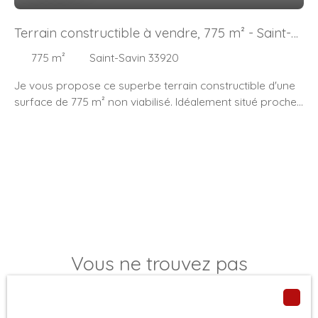
Terrain constructible à vendre, 775 m² - Saint-
Savin 33920
775
m²
Saint-Savin 33920
Je vous propose ce superbe terrain constructible d'une
surface de 775 m² non viabilisé. Idéalement situé proche
du centre bourg de St Savin avec toutes ses
commodités. N'hésitez pas à me contacter pour une
visite. "Les informations sur les risques liés à ce bien est
exposé sont disponibles sur le site Géorisques : www.
georisques. gouv. fr"
Vous ne trouvez pas
la propriété de vos rêves ?