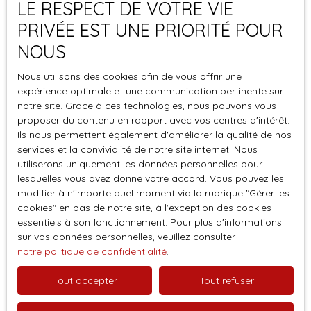
Ne manquez plus aucun bien correspondant à votre
LE RESPECT DE VOTRE VIE
recherche en vous inscrivant à notre alerte mail !
PRIVÉE EST UNE PRIORITÉ POUR
Prénom
NOUS
Nous utilisons des cookies afin de vous offrir une
Nom
expérience optimale et une communication pertinente sur
notre site. Grace à ces technologies, nous pouvons vous
Email
proposer du contenu en rapport avec vos centres d'intérêt.
Ils nous permettent également d'améliorer la qualité de nos
services et la convivialité de notre site internet. Nous
Type d'offre
Vente
utiliserons uniquement les données personnelles pour
lesquelles vous avez donné votre accord. Vous pouvez les
Type de bien
modifier à n'importe quel moment via la rubrique ″Gérer les
Terrain
cookies″ en bas de notre site, à l'exception des cookies
essentiels à son fonctionnement. Pour plus d'informations
Localisation
Saint-Savin (33920)
sur vos données personnelles, veuillez consulter
notre politique de confidentialité
.
Budget max (€)
Tout accepter
Tout refuser
Surface min (m²)