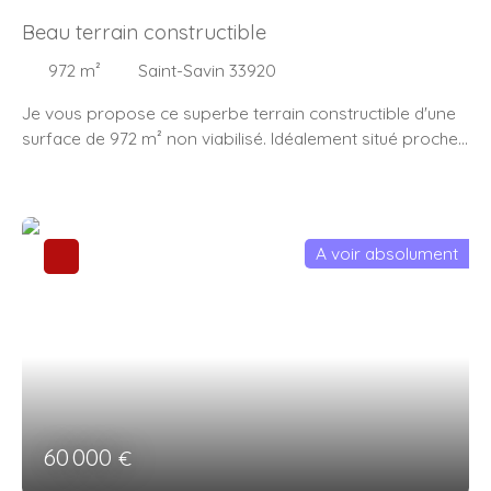
Beau terrain constructible
972
m²
Saint-Savin 33920
Je vous propose ce superbe terrain constructible d'une
surface de 972 m² non viabilisé. Idéalement situé proche
du centre bourg de St Savin avec toutes ses
commodités. N'hésitez pas à me contacter pour une
visite. "Les informations sur les risques liés à ce bien est
exposé sont disponibles sur le site Géorisques : www.
A voir absolument
georisques. gouv. fr"
60 000
€