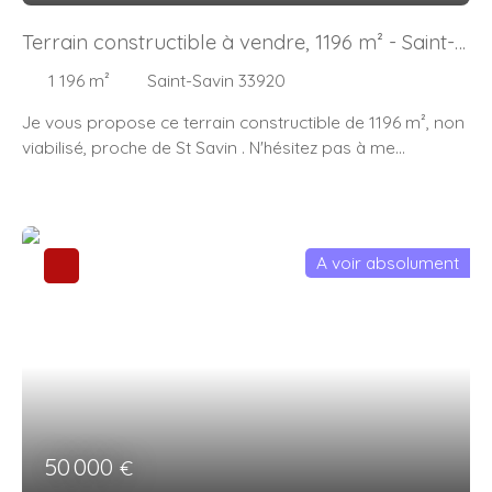
Terrain constructible à vendre, 1196 m² - Saint-
Savin 33920
1 196
m²
Saint-Savin 33920
Je vous propose ce terrain constructible de 1196 m², non
viabilisé, proche de St Savin . N'hésitez pas à me
contacter pour plus de renseignements. "Les
informations sur les risques liés à ce bien est exposé
sont disponibles sur le site Géorisques : www.
georisques. gouv. fr"
A voir absolument
50 000
€