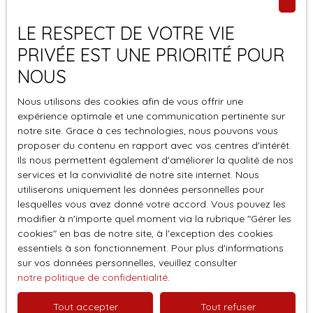
stratégique à proximité de toutes les commodités
essentielles : Restaurants et cafés à seulement 5 minutes
Pièces min
LE RESPECT DE VOTRE VIE
en voitureÉcoles maternelles et primaires à
PRIVÉE EST UNE PRIORITÉ POUR
proximitéCommerces d'alimentation générale,
J'accepte le traitement de mes données
pharmacie, et services de santéParc et jardin public à 10
NOUS
personnelles conformément au RGPD. Si vous ne
minutes, idéal pour les sorties en familleArrêt de bus à
souhaitez pas faire l'objet de prospection
seulement 5 minutes à pied, facilitant les déplacements
Nous utilisons des cookies afin de vous offrir une
commerciale par voie téléphonique, vous pouvez
expérience optimale et une communication pertinente sur
quotidiensUne Opportunité Rarissime Idéale pour une
vous inscrire gratuitement sur la liste d'opposition
notre site. Grace à ces technologies, nous pouvons vous
famille en quête d’espace, pour un projet de maison
au démarchage téléphonique, prévu par l'article
proposer du contenu en rapport avec vos centres d'intérêt.
secondaire, ou pour les amoureux de bâtisses
L223-1 du code de la consommation, sur le site
Ils nous permettent également d'améliorer la qualité de nos
authentiques, cette ferme offre un cadre de vie
Internet www.bloctel.gouv.fr ou par courrier
services et la convivialité de notre site internet. Nous
exceptionnel dans un environnement calme et
utiliserons uniquement les données personnelles pour
adressé à :
verdoyant. Aucun gros travaux à prévoir, vous pouvez
lesquelles vous avez donné votre accord. Vous pouvez les
poser vos valises en toute sérénité. 👉 Ne manquez pas
modifier à n'importe quel moment via la rubrique ″Gérer les
Société Worldline, Service Bloctel, CS 61311, 41013
cette opportunité unique de vivre dans un lieu plein de
cookies″ en bas de notre site, à l'exception des cookies
BLOIS CEDEX.
caractère, chargé d’histoire et prêt à accueillir vos plus
essentiels à son fonctionnement. Pour plus d'informations
beaux projets. Contactez-nous dès maintenant pour
sur vos données personnelles, veuillez consulter
Pour en savoir plus sur le traitement de vos
organiser une visite !
notre politique de confidentialité
.
données personnelles, veuillez consulter notre
politique de confidentialité
.
Tout accepter
Tout refuser