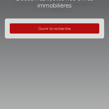
immobilières
Ouvrir la recherche
Type d'offre
Vente
Type de bien
Maison
Localisation
Marnay (70150)
Budget max (€)
Surface min (m²)