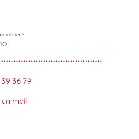
mmobilier ?
moi
 39 36 79
 un mail