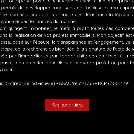
j'ai occupé le poste d'acheteuse au sein d'une entreprise
 permis de développer mon sens de l'analyse et ma capacit
r le marché. J'ai appris à prendre des décisions stratégiques
treprise et des tendances du marché.
 tant qu'agent immobilier, je mets à profit toutes ces compé
 la réalisation de vos projets immobiliers. Mon objectif est 
lisé, basé sur l'écoute, la transparence et l'engagement. Je 
étape, de la recherche du bien idéal à la signature de l'acte de 
ée par l'immobilier et par l'opportunité de contribuer à la r
z pas à me contacter pour discuter de votre projet ou pour to
 aider.
l (Entreprise individuelle) • RSAC 985171735 • RCP 63001479
Mes honoraires