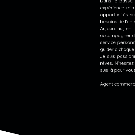
Dans le passé, 
expérience m'a
opportunités su
besoins de l'en
Aujourd'hui, en
accompagner dans
service personna
guider à chaque 
Je suis passionn
rêves. N'hésite
suis là pour vous
Agent commercia