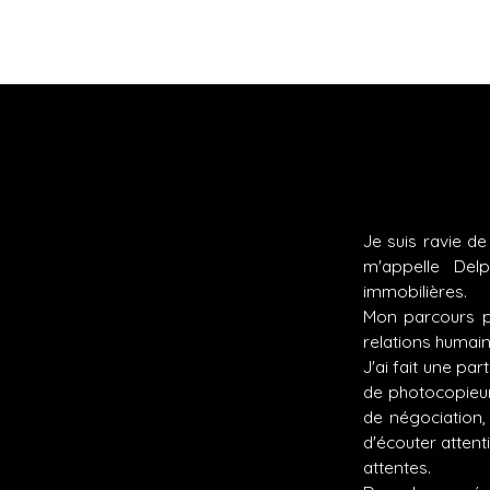
Je suis ravie d
m'appelle Del
immobilières.
Mon parcours pr
relations humain
J'ai fait une pa
de photocopieur
de négociation, 
d'écouter attent
attentes.