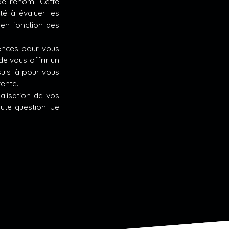
 de renom. Cette
é à évaluer les
 en fonction des
tences pour vous
de vous offrir un
suis là pour vous
vente.
éalisation de vos
ute question. Je