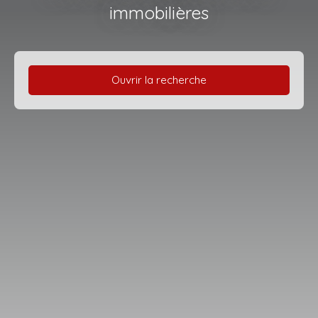
immobilières
Ouvrir la recherche
Type d'offre
Vente à terme
Type de bien
Appartement
Localisation
Budget max (€)
Surface min (m²)