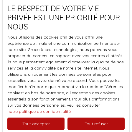
Surface min (m²)
LE RESPECT DE VOTRE VIE
PRIVÉE EST UNE PRIORITÉ POUR
J'accepte le traitement de mes données
personnelles conformément au RGPD. Si vous ne
NOUS
souhaitez pas faire l'objet de prospection
Nous utilisons des cookies afin de vous offrir une
commerciale par voie téléphonique, vous pouvez
expérience optimale et une communication pertinente sur
vous inscrire gratuitement sur la liste d'opposition
notre site. Grace à ces technologies, nous pouvons vous
au démarchage téléphonique, prévu par l'article
proposer du contenu en rapport avec vos centres d'intérêt.
L223-1 du code de la consommation, sur le site
Ils nous permettent également d'améliorer la qualité de nos
Internet www.bloctel.gouv.fr ou par courrier
services et la convivialité de notre site internet. Nous
adressé à :
utiliserons uniquement les données personnelles pour
lesquelles vous avez donné votre accord. Vous pouvez les
Société Worldline, Service Bloctel, CS 61311, 41013
modifier à n'importe quel moment via la rubrique ″Gérer les
BLOIS CEDEX.
cookies″ en bas de notre site, à l'exception des cookies
essentiels à son fonctionnement. Pour plus d'informations
sur vos données personnelles, veuillez consulter
Pour en savoir plus sur le traitement de vos
notre politique de confidentialité
.
données personnelles, veuillez consulter notre
politique de confidentialité
.
Tout accepter
Tout refuser