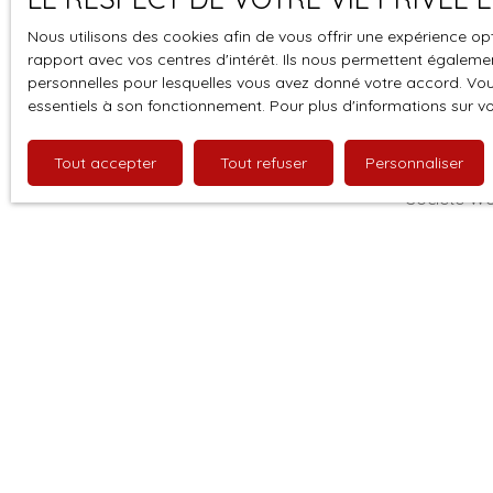
Nous utilisons des cookies afin de vous offrir une expérience 
J'accepte 
rapport avec vos centres d'intérêt. Ils nous permettent également
souhaitez 
personnelles pour lesquelles vous avez donné votre accord. Vous
pouvez vou
essentiels à son fonctionnement. Pour plus d'informations sur v
prévu par l
www.bloctel
Tout accepter
Tout refuser
Personnaliser
Société Wor
Pour en sav
politique d