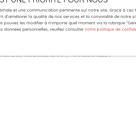
optimale et une communication pertinente sur notre site. Grace à c
le traitement de mes données personnelles conformément au R
 d'améliorer la qualité de nos services et la convivialité de notre s
pas faire l'objet de prospection commerciale par voie téléphon
 pouvez les modifier à n'importe quel moment via la rubrique ″Gérer
s inscrire gratuitement sur la liste d'opposition au démarchage
os données personnelles, veuillez consulter
notre politique de confide
'article L223-1 du code de la consommation, sur le site Internet
.gouv.fr ou par courrier adressé à :
ldline, Service Bloctel, CS 61311, 41013 BLOIS CEDEX.
oir plus sur le traitement de vos données personnelles, veuille
e confidentialité
.
Recevoir des annonces