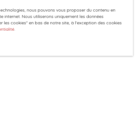
es technologies, nous pouvons vous proposer du contenu en
GPD. Si vous ne
ite internet. Nous utiliserons uniquement les données
ique, vous
 les cookies″ en bas de notre site, à l'exception des cookies
 téléphonique,
ntialité
.
z consulter notre