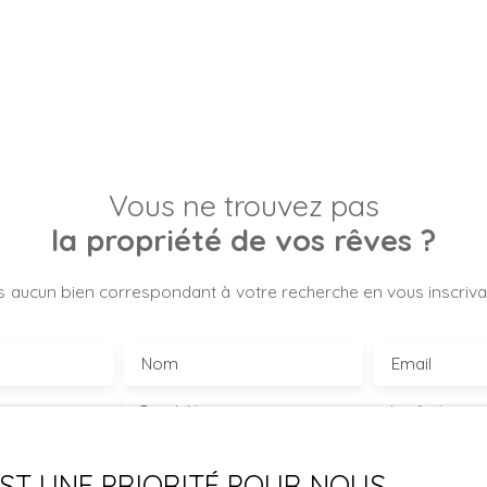
Vous ne trouvez pas
la propriété de vos rêves ?
 aucun bien correspondant à votre recherche en vous inscrivan
Nom
Email
Type de bien
Localisation
Terrain
La Machine 
€)
Surface min (m²)
 EST UNE PRIORITÉ POUR NOUS