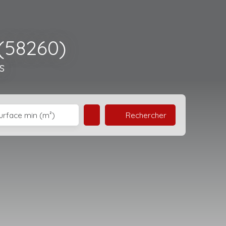
(58260)
s
Rechercher
urface min (m²)