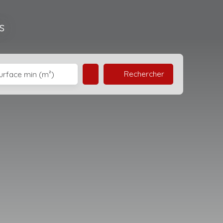
s
Rechercher
urface min (m²)