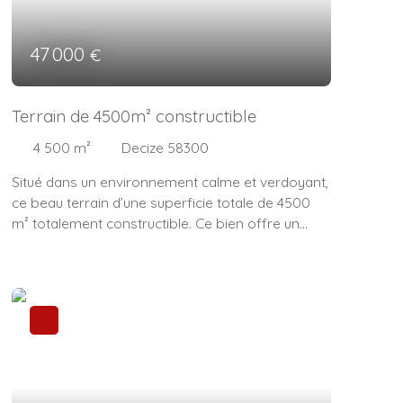
47 000
€
Terrain de 4500m² constructible
4 500
m²
Decize 58300
Situé dans un environnement calme et verdoyant,
ce beau terrain d’une superficie totale de 4500
m² totalement constructible. Ce bien offre un
excellent potentiel pour la réalisation d’un projet
résidentiel ou d’investissement. Le terrain, bien
exposé, bénéficie d’un accès facile et des
réseaux à proximité (eau, électricité).
Caractéristiques : Environnement paisibleLibre de
constructeurAccès facile“Les informations sur les
risques auxquels ce bien est exposé sont
disponibles sur le site Géorisques : www.