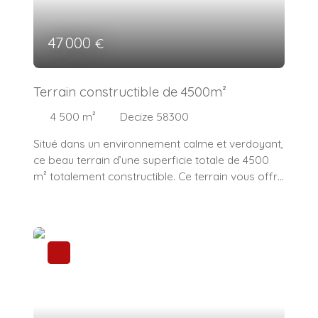
47 000
€
Terrain constructible de 4500m²
4 500
m²
Decize 58300
Situé dans un environnement calme et verdoyant,
ce beau terrain d’une superficie totale de 4500
m² totalement constructible. Ce terrain vous offre
un excellent potentiel pour la réalisation d’un
projet résidentiel ou d’investissement. Ce terrain
contient également une mare. Le terrain, bien
exposé, bénéficie d’un accès facile et des
réseaux à proximité (eau, électricité).
Caractéristiques : Environnement paisibleLibre de
constructeurAccès facile“Les informations sur les
risques auxquels ce bien est exposé sont