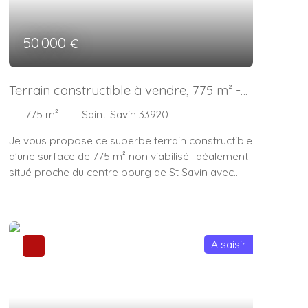
50 000
€
Terrain constructible à vendre, 775 m² -
Saint-Savin 33920
775
m²
Saint-Savin 33920
Je vous propose ce superbe terrain constructible
d'une surface de 775 m² non viabilisé. Idéalement
situé proche du centre bourg de St Savin avec
toutes ses commodités. N'hésitez pas à me
contacter pour une visite. "Les informations sur
les risques liés à ce bien est exposé sont
disponibles sur le site Géorisques : www.
A saisir
georisques. gouv. fr"