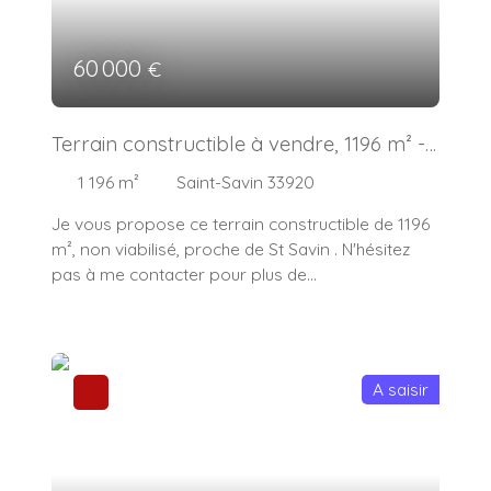
60 000
€
Terrain constructible à vendre, 1196 m² -
Saint-Savin 33920
1 196
m²
Saint-Savin 33920
Je vous propose ce terrain constructible de 1196
m², non viabilisé, proche de St Savin . N'hésitez
pas à me contacter pour plus de
renseignements. "Les informations sur les
risques liés à ce bien est exposé sont disponibles
sur le site Géorisques : www. georisques. gouv. fr"
A saisir