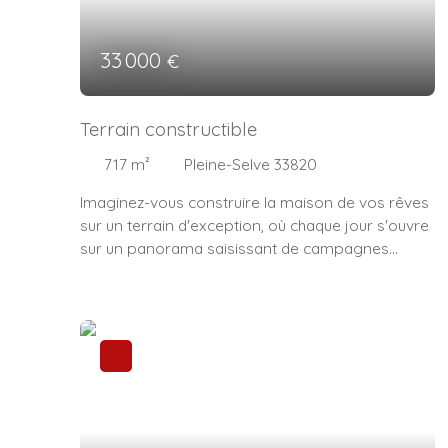
33 000
€
Terrain constructible
717
m²
Pleine-Selve 33820
Imaginez-vous construire la maison de vos rêves
sur un terrain d'exception, où chaque jour s'ouvre
sur un panorama saisissant de campagnes
verdoyantes et de ciel infini. Ce terrain
constructible de 717 m², vous offre une toile
vierge pour donner vie à votre projet
architectural, tout en profitant d'une vue
imprenable et d'une atmosphère sereine. Ce
terrain, légèrement en pente , est une véritable
bénédiction pour les amateurs de maisons
contemporaines ou de chalets modernes. La