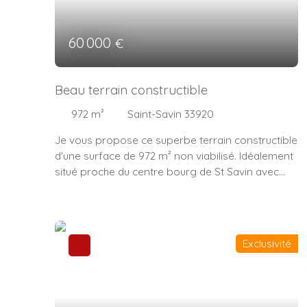
60 000
€
Beau terrain constructible
972
m²
Saint-Savin 33920
Je vous propose ce superbe terrain constructible
d'une surface de 972 m² non viabilisé. Idéalement
situé proche du centre bourg de St Savin avec
toutes ses commodités. N'hésitez pas à me
contacter pour une visite. "Les informations sur
les risques liés à ce bien est exposé sont
disponibles sur le site Géorisques : www.
Exclusivité
georisques. gouv. fr"