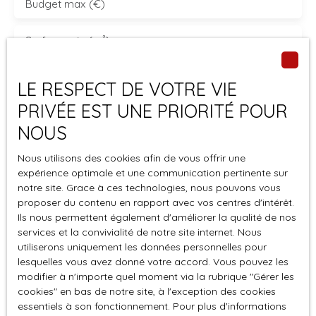
Budget max (€)
tout en sirotant une boisson rafraîchissante. Imaginez
les soirées d’été où les rires des invités résonnent dans
l’air, accompagnés du chant des oiseaux et du
Surface min (m²)
bruissement des feuilles. Ici, chaque instant devient une
parenthèse enchantée. Vous pourrez profiter pour
Pièces min
LE RESPECT DE VOTRE VIE
stocker votre matériel de jardin avec ses doubles
garages . Située à l’écart de l’agitation urbaine,
PRIVÉE EST UNE PRIORITÉ POUR
J'accepte le traitement de mes données
cette maison offre un cadre de vie idyllique, tout en
NOUS
personnelles conformément au RGPD. Si vous ne
restant proche des commodités essentielles. À quelques
souhaitez pas faire l'objet de prospection
minutes en voiture, un supermarché bien achalandé vous
Nous utilisons des cookies afin de vous offrir une
commerciale par voie téléphonique, vous pouvez
permettra de faire vos courses sans vous déplacer loin,
expérience optimale et une communication pertinente sur
vous inscrire gratuitement sur la liste d'opposition
tandis que plusieurs restaurants vous proposeront des
notre site. Grace à ces technologies, nous pouvons vous
au démarchage téléphonique, prévu par l'article
menus savoureux pour des soirées sans cuisine.
proposer du contenu en rapport avec vos centres d'intérêt.
L223-1 du code de la consommation, sur le site
Que vous soyez un couple en quête de tranquillité, une
Ils nous permettent également d'améliorer la qualité de nos
Internet www.bloctel.gouv.fr ou par courrier
services et la convivialité de notre site internet. Nous
famille en expansion ou un retraité cherchant à profiter
adressé à :
utiliserons uniquement les données personnelles pour
des plaisirs simples, cette maison a été conçue pour
lesquelles vous avez donné votre accord. Vous pouvez les
vous. Son agencement intelligent, ses matériaux de
Société Worldline, Service Bloctel, CS 61311, 41013
modifier à n'importe quel moment via la rubrique ″Gérer les
qualité et son emplacement privilégié en font un lieu où il
BLOIS CEDEX.
cookies″ en bas de notre site, à l'exception des cookies
fait bon vivre, aujourd’hui et pour les années à venir.
essentiels à son fonctionnement. Pour plus d'informations
Contactez moi dés à présent pour convenir d'une visite.