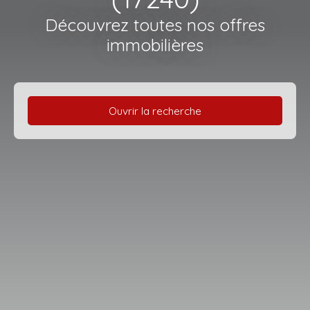
Découvrez toutes nos offres
immobilières
Ouvrir la recherche
Type d'offre
Vente
Type de bien
Maison
Localisation
Saint-Ciers-du-Taillon (17240)
Budget max (€)