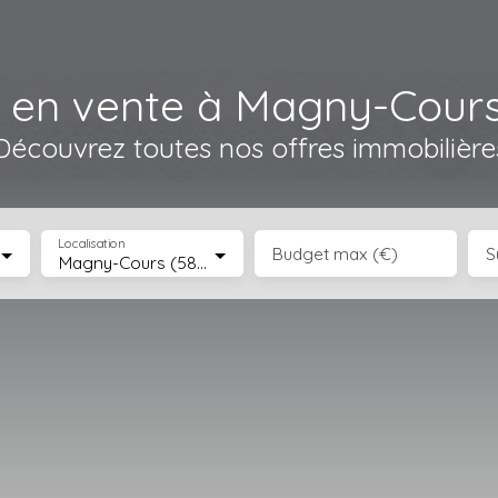
 en vente à Magny-Cours
Découvrez toutes nos offres immobilière
Localisation
Budget max (€)
S
Magny-Cours (58470)