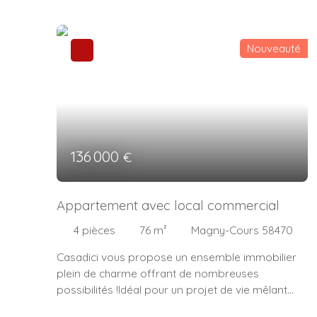
Nouveauté
136 000
€
Appartement avec local commercial
4
pièces
76
m²
Magny-Cours 58470
Casadici vous propose un ensemble immobilier
plein de charme offrant de nombreuses
possibilités !Idéal pour un projet de vie mêlant
habitation et activité professionnelle, ou tout