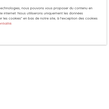
es technologies, nous pouvons vous proposer du contenu en
GPD. Si vous ne
ite internet. Nous utiliserons uniquement les données
ique, vous
 les cookies″ en bas de notre site, à l'exception des cookies
 téléphonique,
ntialité
.
z consulter notre