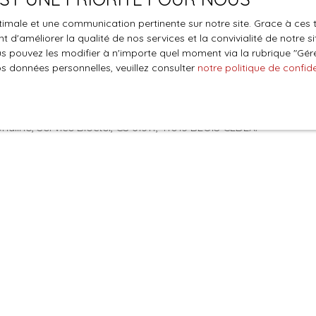
optimale et une communication pertinente sur notre site. Grace à c
le traitement de mes données personnelles conformément au R
 d'améliorer la qualité de nos services et la convivialité de notre s
pas faire l'objet de prospection commerciale par voie téléphon
 pouvez les modifier à n'importe quel moment via la rubrique ″Gérer
s inscrire gratuitement sur la liste d'opposition au démarchage
os données personnelles, veuillez consulter
notre politique de confide
'article L223-1 du code de la consommation, sur le site Internet
.gouv.fr ou par courrier adressé à :
ldline, Service Bloctel, CS 61311, 41013 BLOIS CEDEX.
oir plus sur le traitement de vos données personnelles, veuille
e confidentialité
.
Recevoir des annonces