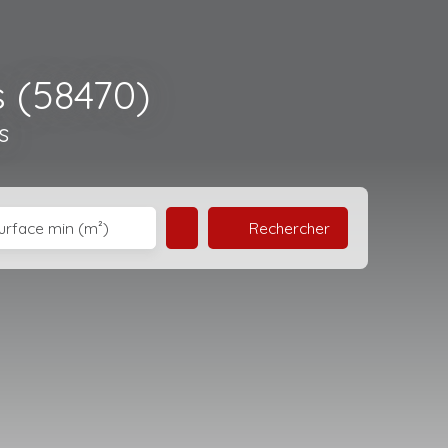
 (58470)
s
Rechercher
urface min (m²)