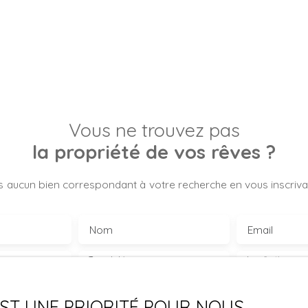
Vous ne trouvez pas
la propriété de vos rêves ?
 aucun bien correspondant à votre recherche en vous inscrivan
Nom
Email
Type de bien
Localisation
Maison
Magny-Cour
€)
Surface min (m²)
Pièces min
 EST UNE PRIORITÉ POUR NOUS