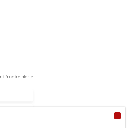
t à notre alerte
s (58470)