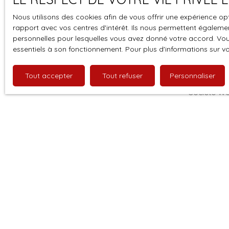
Contactez votre conseillère Casadici, Oriane
Nous utilisons des cookies afin de vous offrir une expérience 
Prudhomme (EI) au 06. 79. 91. 43. 06 ou
J'accepte 
rapport avec vos centres d'intérêt. Ils nous permettent également
oprudhomme@casadici. fr “Les informations sur
souhaitez 
personnelles pour lesquelles vous avez donné votre accord. Vous
les risques auxquels ce bien est exposé sont
pouvez vou
essentiels à son fonctionnement. Pour plus d'informations sur v
disponibles sur le site Géorisques : www.
prévu par l
georisques. gouv. fr”
www.bloctel
Tout accepter
Tout refuser
Personnaliser
Société Wor
Pour en sav
politique d