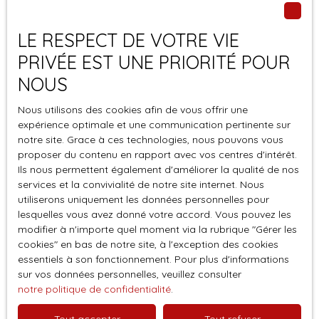
Type d'offre
Vente
LE RESPECT DE VOTRE VIE
Type de bien
Maison
PRIVÉE EST UNE PRIORITÉ POUR
Localisation
NOUS
Deshaies (97126)
Nous utilisons des cookies afin de vous offrir une
Budget max (€)
expérience optimale et une communication pertinente sur
notre site. Grace à ces technologies, nous pouvons vous
proposer du contenu en rapport avec vos centres d'intérêt.
Surface min (m²)
Ils nous permettent également d'améliorer la qualité de nos
services et la convivialité de notre site internet. Nous
Pièces min
utiliserons uniquement les données personnelles pour
lesquelles vous avez donné votre accord. Vous pouvez les
modifier à n'importe quel moment via la rubrique ″Gérer les
J'accepte le traitement de mes données
cookies″ en bas de notre site, à l'exception des cookies
personnelles conformément au RGPD. Si vous ne
essentiels à son fonctionnement. Pour plus d'informations
souhaitez pas faire l'objet de prospection
sur vos données personnelles, veuillez consulter
commerciale par voie téléphonique, vous pouvez
notre politique de confidentialité
.
vous inscrire gratuitement sur la liste d'opposition
au démarchage téléphonique, prévu par l'article
Tout accepter
Tout refuser