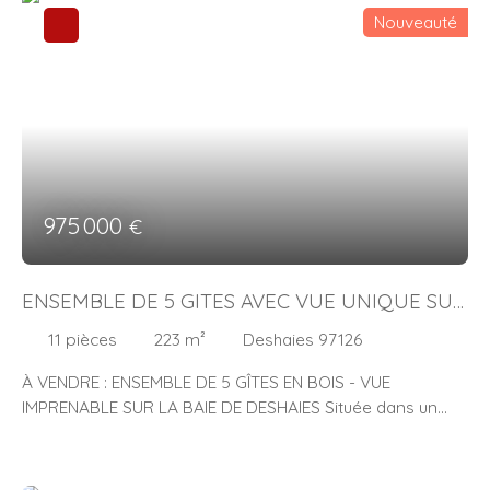
Nouveauté
975 000
€
ENSEMBLE DE 5 GITES AVEC VUE UNIQUE SUR
LA BAIE DE DESHAIES
11
pièces
223
m²
Deshaies 97126
À VENDRE : ENSEMBLE DE 5 GÎTES EN BOIS - VUE
IMPRENABLE SUR LA BAIE DE DESHAIES Située dans un
cadre exceptionnel, cette propriété unique offre une
opportunité rare d’acquérir 5 gîtes en construction bois,
conçus pour accueillir les visiteurs dans un