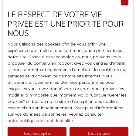
Pièces min
LE RESPECT DE VOTRE VIE
PRIVÉE EST UNE PRIORITÉ POUR
J'accepte le traitement de mes données
NOUS
personnelles conformément au RGPD. Si vous ne
souhaitez pas faire l'objet de prospection
Nous utilisons des cookies afin de vous offrir une
commerciale par voie téléphonique, vous pouvez
expérience optimale et une communication pertinente sur
vous inscrire gratuitement sur la liste d'opposition
notre site. Grace à ces technologies, nous pouvons vous
au démarchage téléphonique, prévu par l'article
proposer du contenu en rapport avec vos centres d'intérêt.
L223-1 du code de la consommation, sur le site
Ils nous permettent également d'améliorer la qualité de nos
Internet www.bloctel.gouv.fr ou par courrier
services et la convivialité de notre site internet. Nous
utiliserons uniquement les données personnelles pour
adressé à :
lesquelles vous avez donné votre accord. Vous pouvez les
modifier à n'importe quel moment via la rubrique ″Gérer les
Société Worldline, Service Bloctel, CS 61311, 41013
cookies″ en bas de notre site, à l'exception des cookies
BLOIS CEDEX.
essentiels à son fonctionnement. Pour plus d'informations
sur vos données personnelles, veuillez consulter
Pour en savoir plus sur le traitement de vos
notre politique de confidentialité
.
données personnelles, veuillez consulter notre
politique de confidentialité
.
Tout accepter
Tout refuser