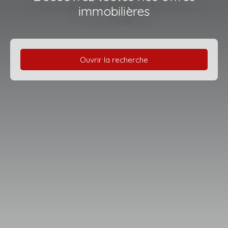
immobilières
Ouvrir la recherche
Type d'offre
Vente
Type de bien
Maison
Localisation
Cézac (33620)
Budget max (€)
Surface min (m²)