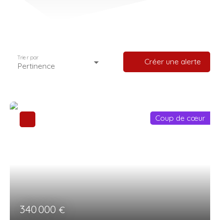
Trier par
Créer une alerte
Pertinence
Coup de cœur
340 000
€