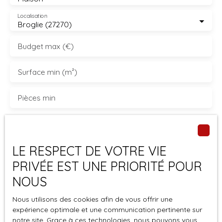
Localisation
Broglie (27270)
Budget max (€)
Surface min (m²)
Pièces min
J'accepte le traitement de mes données
personnelles conformément au RGPD. Si vous ne
souhaitez pas faire l'objet de prospection
LE RESPECT DE VOTRE VIE
commerciale par voie téléphonique, vous pouvez
PRIVÉE EST UNE PRIORITÉ POUR
vous inscrire gratuitement sur la liste d'opposition
NOUS
au démarchage téléphonique, prévu par l'article
L223-1 du code de la consommation, sur le site
Nous utilisons des cookies afin de vous offrir une
Internet www.bloctel.gouv.fr ou par courrier
expérience optimale et une communication pertinente sur
adressé à :
notre site. Grace à ces technologies, nous pouvons vous