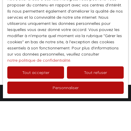
proposer du contenu en rapport avec vos centres d'intérêt.
Société Worldline, Service Bloctel, CS 61311, 41013
Ils nous permettent également d'améliorer la qualité de nos
BLOIS CEDEX.
services et la convivialité de notre site internet. Nous
utiliserons uniquement les données personnelles pour
Pour en savoir plus sur le traitement de vos
lesquelles vous avez donné votre accord. Vous pouvez les
modifier à n'importe quel moment via la rubrique ″Gérer les
données personnelles, veuillez consulter notre
cookies″ en bas de notre site, à l'exception des cookies
politique de confidentialité
.
essentiels à son fonctionnement. Pour plus d'informations
sur vos données personnelles, veuillez consulter
notre politique de confidentialité
.
Recevoir des annonces
Tout accepter
Tout refuser
Personnaliser
Je recherche un bien
Vente appartement Besançon (25000)
Vente appartement Saint-François (97118)