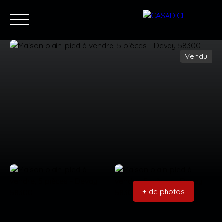
Vendu
Accueil
Acheter
Louer
Vendre
Blog
Contac
Estimation
Nous rejoindre
+ de photos