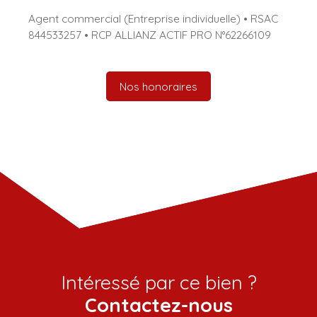
Agent commercial (Entreprise individuelle) • RSAC
844533257 • RCP ALLIANZ ACTIF PRO N°62266109
Nos honoraires
Intéressé par ce bien ?
Contactez-nous