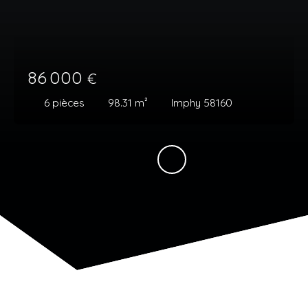
86 000
€
6
pièces
98.31
m²
Imphy 58160