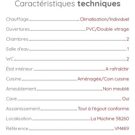
Caractéristiques
techniques
Chauffage
Climatisation/Individuel
Ouvertures
PVC/Double vitrage
Chambres
2
Salle d'eau
1
WC
2
État intérieur
A rafraîchir
Cuisine
Aménagée/Coin cuisine
Ameublement
Non meublé
Cave
Oui
Assainissement
Tout à l'égout conforme
Localisation
La Machine 58260
Référence
VM489