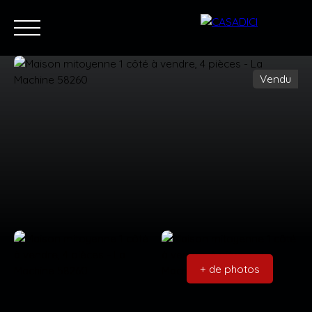
Vendu
Accueil
Acheter
Louer
Vendre
Blog
Contac
Estimation
Nous rejoindre
+ de photos