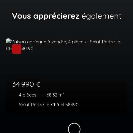
Vous apprécierez
également
34 990
€
4
pièces
68.32
m²
Saint-Parize-le-Châtel 58490