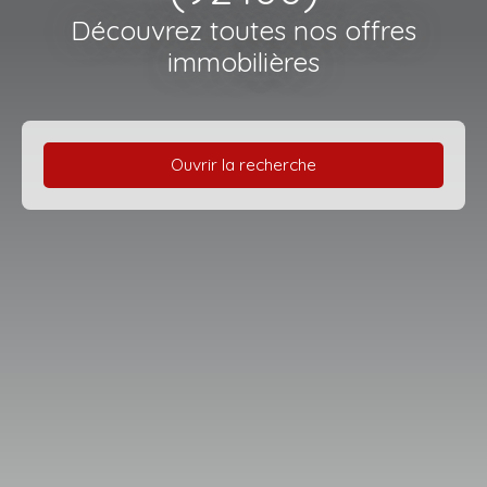
Découvrez toutes nos offres
immobilières
Ouvrir la recherche
Type d'offre
Vente
Type de bien
Appartement
Localisation
Courbevoie (92400)
Budget max (€)
Surface min (m²)