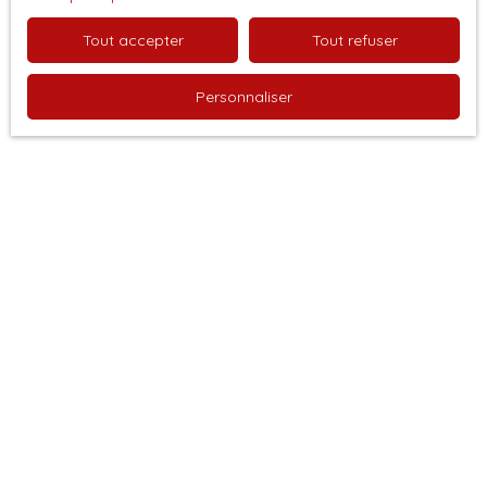
politique de confidentialité
.
Tout accepter
Tout refuser
Recevoir des annonces
Personnaliser
Je recherche un bien
Vente appartement Besançon (25000)
Vente appartement Saint-François (97118)
Vente appartement Mandelieu-la-Napoule (06210)
Vente maison Decize (58300)
Vente terrain Saint-Savin (33920)
Vente maison Saint-Pol-de-Léon (29250)