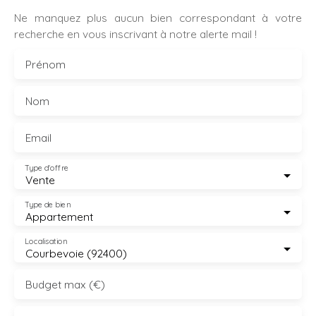
informations sur les risques liés à ce bien est exposé
Ne manquez plus aucun bien correspondant à votre
sont disponibles sur le site Géorisques : www.
recherche en vous inscrivant à notre alerte mail !
georisques. gouv. fr
Prénom
Nom
Email
Type d'offre
Vente
Type de bien
Appartement
Localisation
Courbevoie (92400)
Budget max (€)