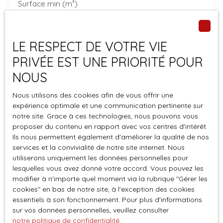
Surface min (m²)
Pièces min
LE RESPECT DE VOTRE VIE
J'accepte le traitement de mes données
PRIVÉE EST UNE PRIORITÉ POUR
personnelles conformément au RGPD. Si vous ne
NOUS
souhaitez pas faire l'objet de prospection
commerciale par voie téléphonique, vous pouvez
Nous utilisons des cookies afin de vous offrir une
vous inscrire gratuitement sur la liste d'opposition
expérience optimale et une communication pertinente sur
au démarchage téléphonique, prévu par l'article
notre site. Grace à ces technologies, nous pouvons vous
L223-1 du code de la consommation, sur le site
proposer du contenu en rapport avec vos centres d'intérêt.
Internet www.bloctel.gouv.fr ou par courrier
Ils nous permettent également d'améliorer la qualité de nos
adressé à :
services et la convivialité de notre site internet. Nous
utiliserons uniquement les données personnelles pour
lesquelles vous avez donné votre accord. Vous pouvez les
Société Worldline, Service Bloctel, CS 61311, 41013
modifier à n'importe quel moment via la rubrique ″Gérer les
BLOIS CEDEX.
cookies″ en bas de notre site, à l'exception des cookies
essentiels à son fonctionnement. Pour plus d'informations
Pour en savoir plus sur le traitement de vos
sur vos données personnelles, veuillez consulter
données personnelles, veuillez consulter notre
notre politique de confidentialité
.